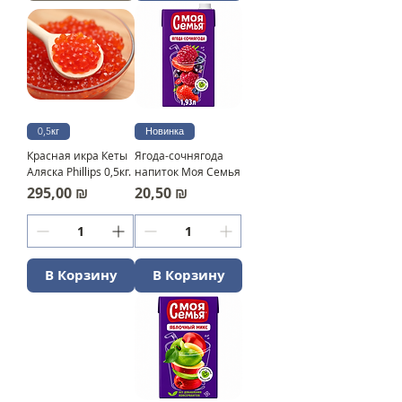
0,5кг
Новинка
Красная икра Кеты
Ягода-сочнягода
Аляска Phillips 0,5кг.
напиток Моя Семья
Цена
Цена
295,00 ₪
20,50 ₪
В Корзину
В Корзину