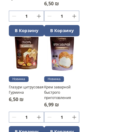
Цена
6,50 ₪
В Корзину
В Корзину
Новинка
Новинка
Глазури цитрусовая
Крем заварной
Гурмина
быстрого
приготовления
Цена
6,50 ₪
Цена
6,99 ₪
В Корзину
В Корзину