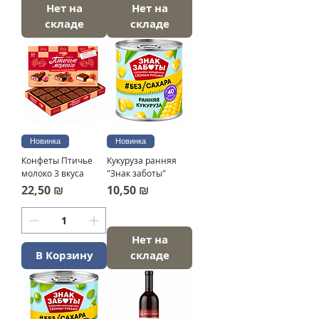
Нет на
Нет на
складе
складе
Новинка
Новинка
Конфеты Птичье
Кукуруза ранняя
молоко 3 вкуса
"Знак заботы"
Цена
Цена
22,50 ₪
10,50 ₪
Нет на
В Корзину
складе