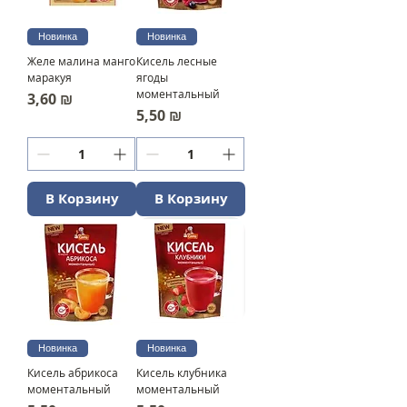
Новинка
Новинка
Желе малина манго
Кисель лесные
маракуя
ягоды
моментальный
Цена
3,60 ₪
Цена
5,50 ₪
В Корзину
В Корзину
Новинка
Новинка
Кисель абрикоса
Кисель клубника
моментальный
моментальный