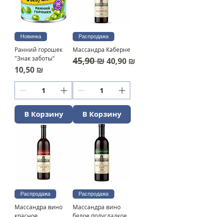
Новинка
Распродажа
Ранний горошек
Массандра Каберне
"Знак заботы"
45,90 ₪
Обычная цена
Цена со скидкой
40,90 ₪
Цена
10,50 ₪
В Корзину
В Корзину
Распродажа
Распродажа
Массандра вино
Массандра вино
красное
белое полусладкое