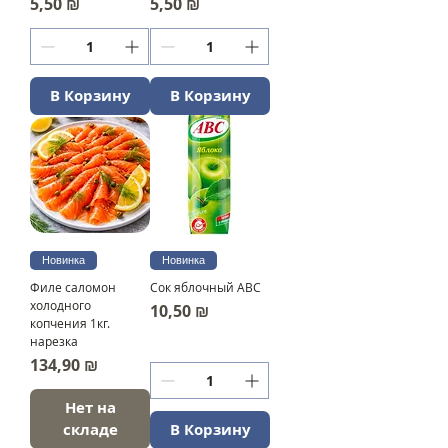
Цена
Цена
5,50 ₪
5,50 ₪
В Корзину
В Корзину
Новинка
Новинка
Филе саломон
Сок яблочный ABC
холодного
Цена
10,50 ₪
копчения 1кг.
нарезка
Цена
134,90 ₪
Нет на
складе
В Корзину