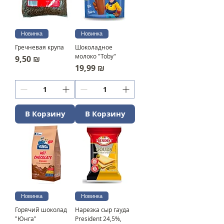
Новинка
Новинка
Гречневая крупа
Шоколадное
молоко "Toby"
Цена
9,50 ₪
Цена
19,99 ₪
В Корзину
В Корзину
Новинка
Новинка
Горячий шоколад
Нарезка сыр гауда
"Юнга"
President 24,5%,