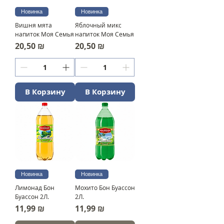
Новинка
Новинка
Вишня мята
Яблочный микс
напиток Моя Семья
напиток Моя Семья
Цена
Цена
20,50 ₪
20,50 ₪
В Корзину
В Корзину
Новинка
Новинка
Лимонад Бон
Мохито Бон Буассон
Буассон 2Л.
2Л.
Цена
Цена
11,99 ₪
11,99 ₪