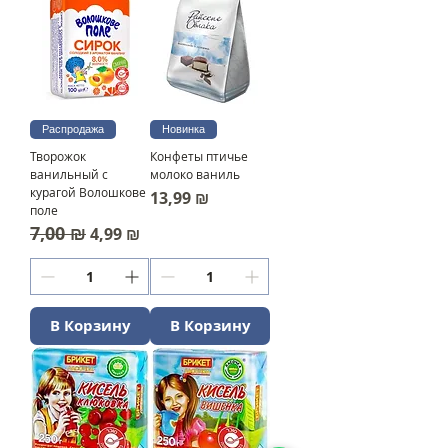
Распродажа
Новинка
Творожок
Конфеты птичье
ванильный с
молоко ваниль
курагой Волошкове
Цена
13,99 ₪
поле
7,00 ₪
Обычная цена
Цена со скидкой
4,99 ₪
В Корзину
В Корзину