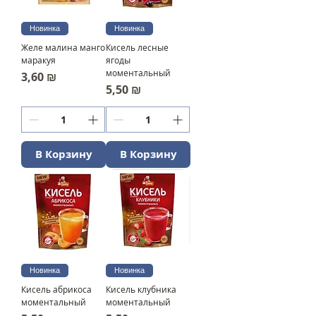
Новинка
Новинка
Желе малина манго
Кисель лесные
маракуя
ягоды
моментальный
Цена
3,60 ₪
Цена
5,50 ₪
В Корзину
В Корзину
Новинка
Новинка
Кисель абрикоса
Кисель клубника
моментальный
моментальный