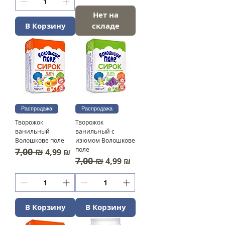
Нет на
В Корзину
складе
Распродажа
Распродажа
Творожок
Творожок
ванильный
ванильный с
Волошкове поле
изюмом Волошкове
поле
7,00 ₪
Обычная цена
Цена со скидкой
4,99 ₪
7,00 ₪
Обычная цена
Цена со скидкой
4,99 ₪
В Корзину
В Корзину