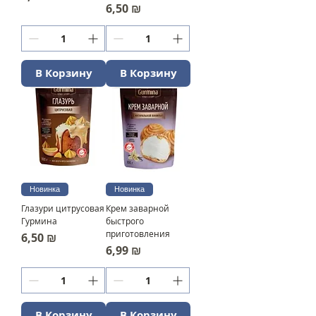
Цена
6,50 ₪
В Корзину
В Корзину
Новинка
Новинка
Глазури цитрусовая
Крем заварной
Гурмина
быстрого
приготовления
Цена
6,50 ₪
Цена
6,99 ₪
В Корзину
В Корзину