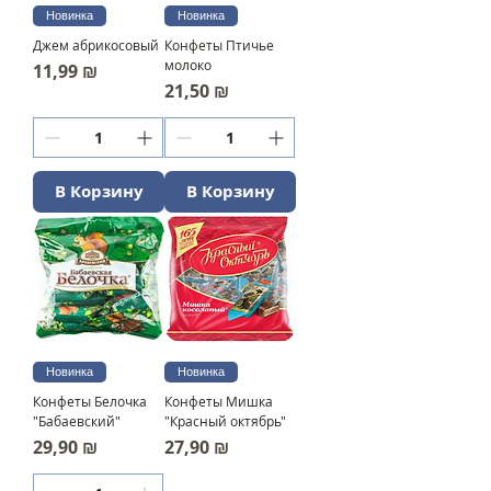
Новинка
Новинка
Джем абрикосовый
Конфеты Птичье
молоко
Цена
11,99 ₪
Цена
21,50 ₪
В Корзину
В Корзину
Новинка
Новинка
Конфеты Белочка
Конфеты Мишка
"Бабаевский"
"Красный октябрь"
Цена
Цена
29,90 ₪
27,90 ₪