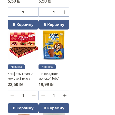
Цена
Цена
5,50 ₪
5,50 ₪
В Корзину
В Корзину
Новинка
Новинка
Конфеты Птичье
Шоколадное
молоко 3 вкуса
молоко "Toby"
Цена
Цена
22,50 ₪
19,99 ₪
В Корзину
В Корзину