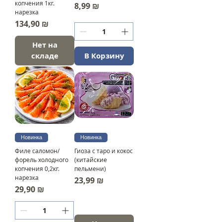
копчения 1кг.
Цена
8,99 ₪
нарезка
Цена
134,90 ₪
Нет на
складе
В Корзину
Новинка
Новинка
Филе саломон/
Гиоза с таро и кокос
форель холодного
(китайские
копчения 0,2кг.
пельмени)
нарезка
Цена
23,99 ₪
Цена
29,90 ₪