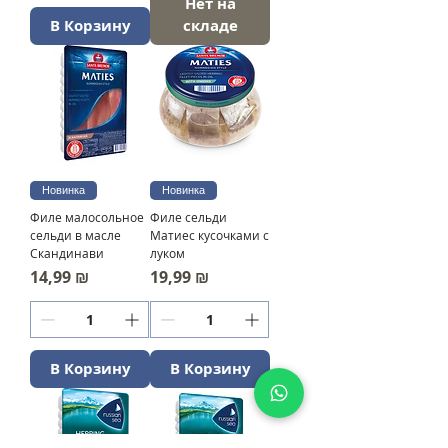
Нет на
В Корзину
складе
Новинка
Новинка
Филе малосольное
Филе сельди
сельди в масле
Матиес кусочками с
Скандинави
луком
Цена
Цена
14,99 ₪
19,99 ₪
В Корзину
В Корзину