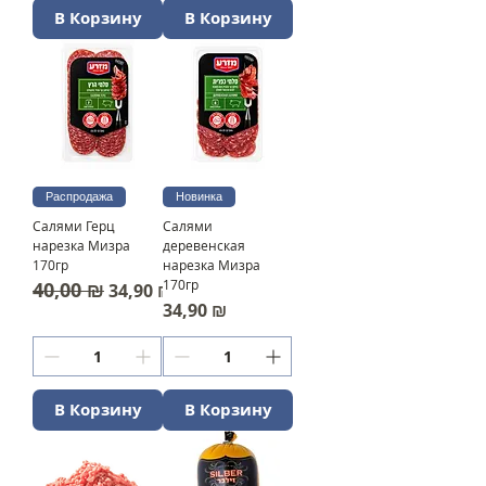
В Корзину
В Корзину
Распродажа
Новинка
Салями Герц
Салями
нарезка Мизра
деревенская
170гр
нарезка Мизра
170гр
40,00 ₪
Обычная цена
Цена со скидкой
34,90 ₪
Цена
34,90 ₪
В Корзину
В Корзину