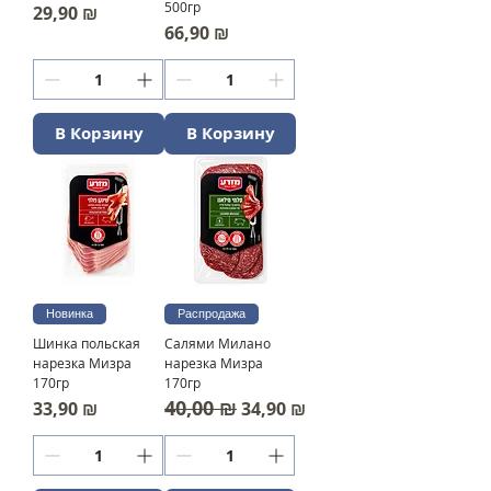
500гр
Цена
29,90 ₪
Цена
66,90 ₪
В Корзину
В Корзину
Новинка
Распродажа
Шинка польская
Салями Милано
нарезка Мизра
нарезка Мизра
170гр
170гр
40,00 ₪
Цена
Обычная цена
Цена со скидкой
33,90 ₪
34,90 ₪