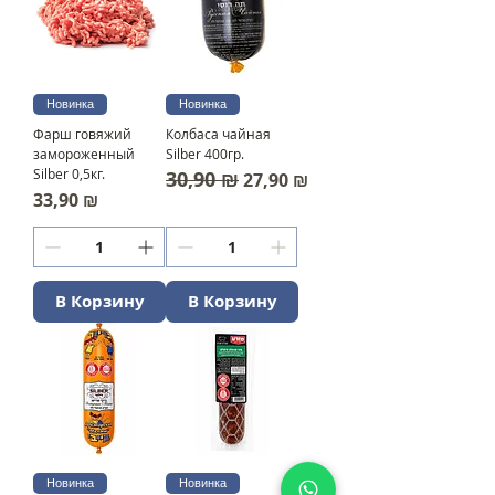
Новинка
Новинка
Фарш говяжий
Колбаса чайная
замороженный
Silber 400гр.
Silber 0,5кг.
30,90 ₪
Обычная цена
Цена со скидкой
27,90 ₪
Цена
33,90 ₪
В Корзину
В Корзину
Новинка
Новинка