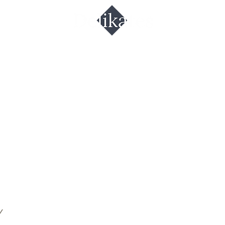
лочный сок
ontana
Y