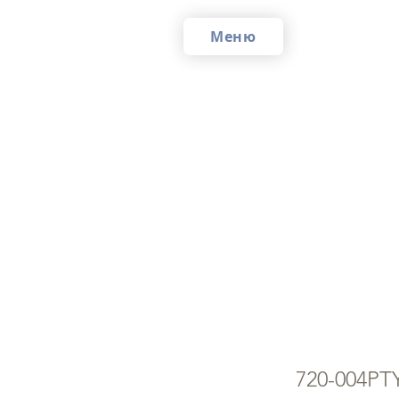
Меню
Яб
F
720-004PT