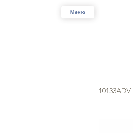
Меню
Че
10133ADV