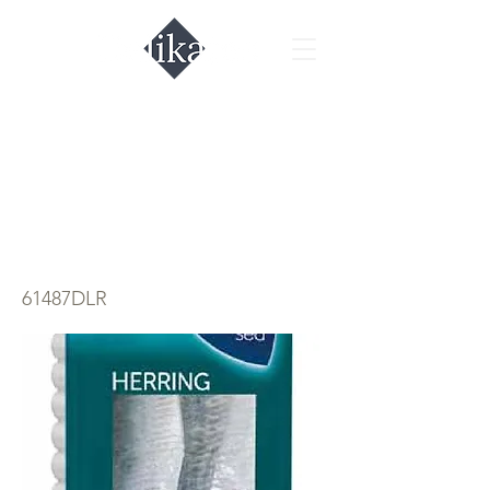
Филе
малосольное
сельди в масле
61487DLR