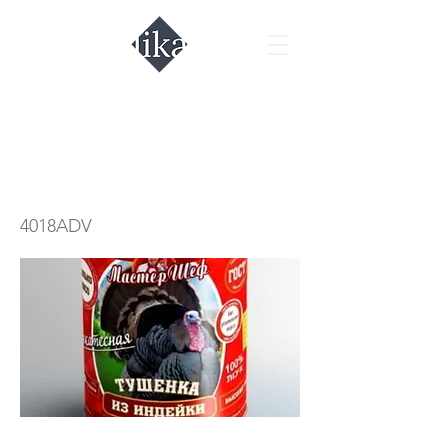
Тушёнка из
индейки
4018ADV