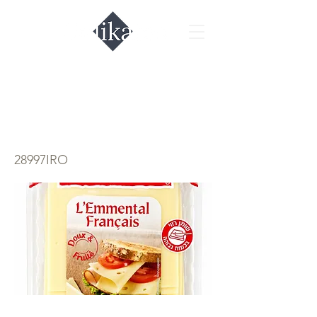
Сыр Французский
Эменталь 160гр.
28997IRO