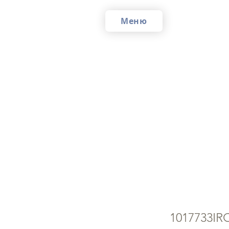
Меню
Сы
гр
1017733IR