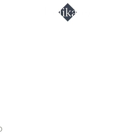
р камамбер
иль 180гр.
O