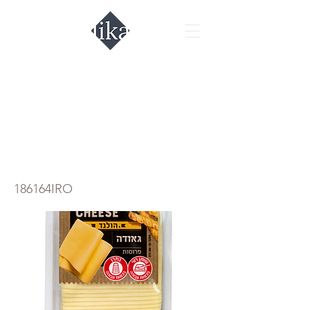
Сыр Гауда
Fermers Cheese
200гр.
186164IRO