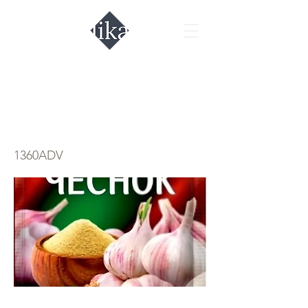
Сухой чеснок
Gurmina
1360ADV