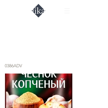
Сухой копчёный
чеснок
Gurmina
0386ADV