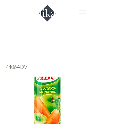
Сок морковь
яблоко ABC
4406ADV