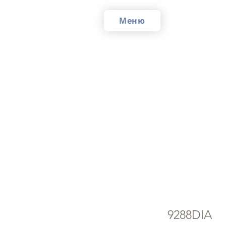
Меню
Со
кр
9288DIA