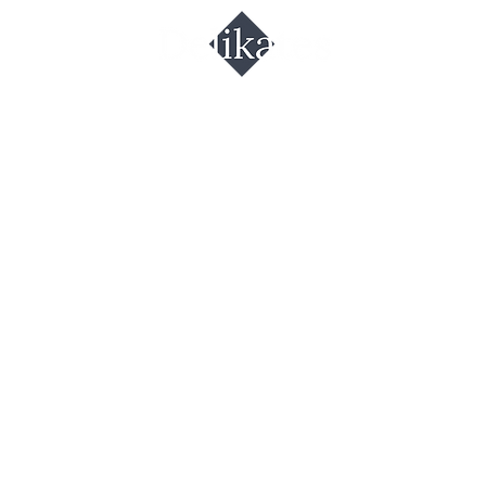
евый соус-
ем Махеев