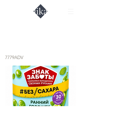
Ранний горошек
"Знак заботы"
7779ADV