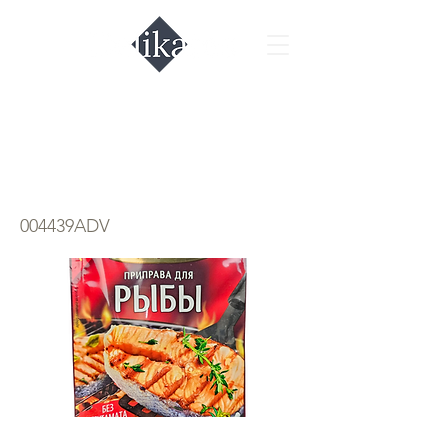
Приправа для
рыбы Gurmina
004439ADV