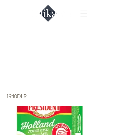
Плавленый сыр
голанд
President 14%,
70гр.
1940DLR