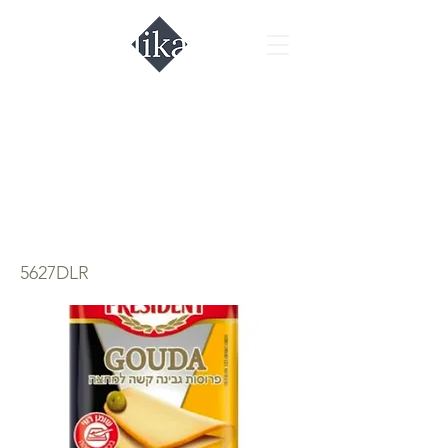
Нарезка сыр гауда
President
24,5%, 135гр.
5627DLR