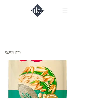
Мука овсяная
Кудесница
5450LFD