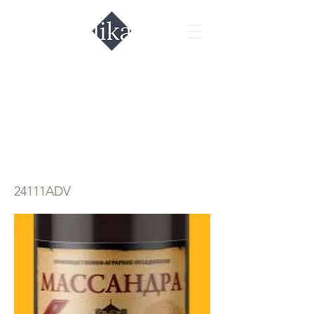
Массандра
портвейн красный
Ливадия
24111ADV