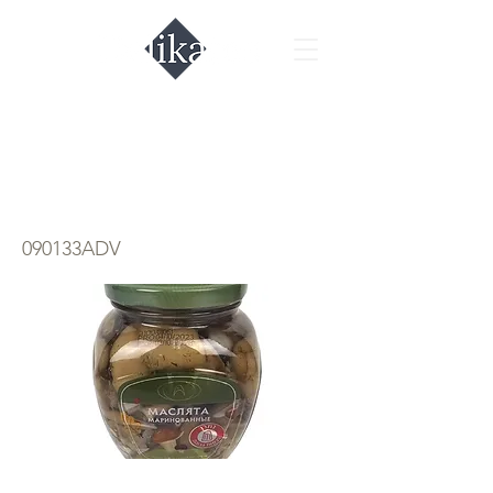
Маслята
маринованые
090133ADV