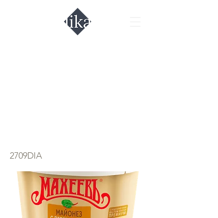
Майонез
провансаль с
перепелиными
яйцами Махеев
2709DIA