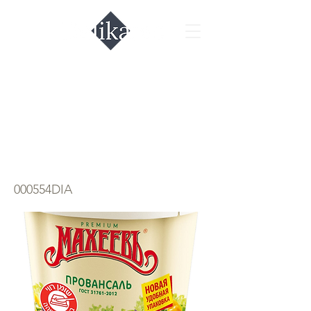
Майонез
провансаль
Махеев
000554DIA