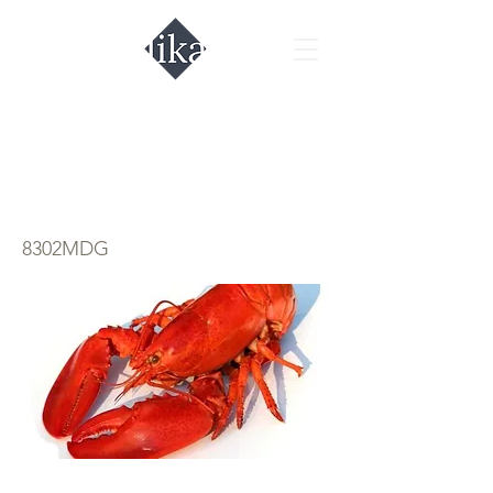
Лобстер 1шт. 500-
700гр
8302MDG