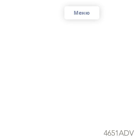
Меню
Ла
G
4651ADV