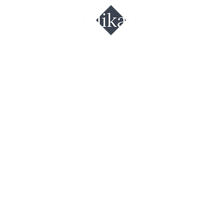
вровый лис
urmina