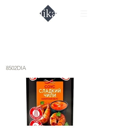
Соус сладкий
чили Махеев
8502DIA