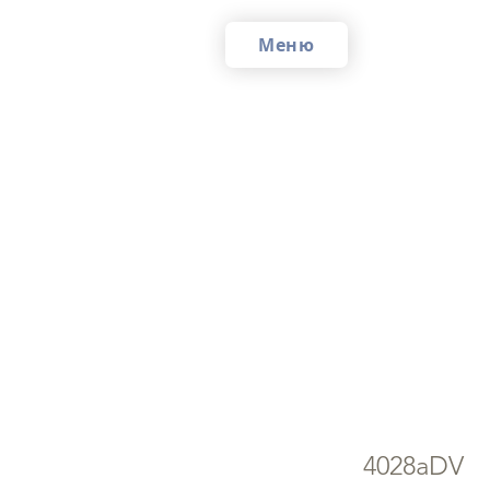
Меню
Ик
25
4028aDV