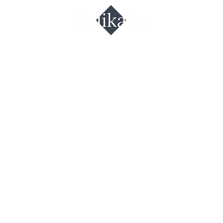
ра чёрная
0гр Испани