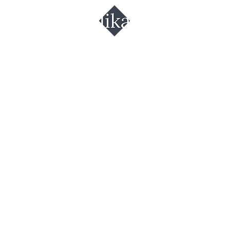
ра лет.рыб
рная (Тобик