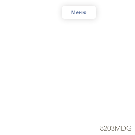
Меню
Ик
Чё
8203MDG