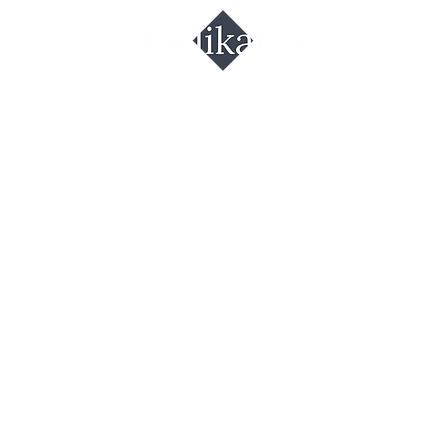
ра лет.рыб
лёная (Тоби