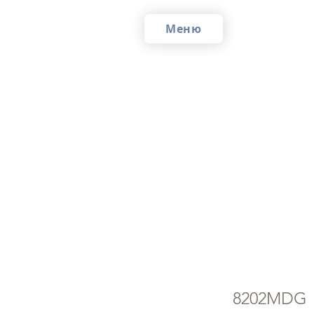
Меню
Ик
Зе
8202MDG