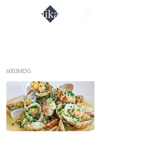
Вонголе белые
мидии
6003MDG