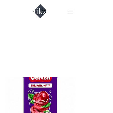
Вишня мята
напиток Моя
Семья