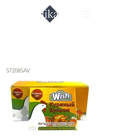
Бульон в кубиках
куриный
572085AV