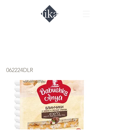
Блинчики с какао
и лесным орехом
062224DLR