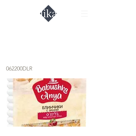
Блинчики с
вишней
062200DLR