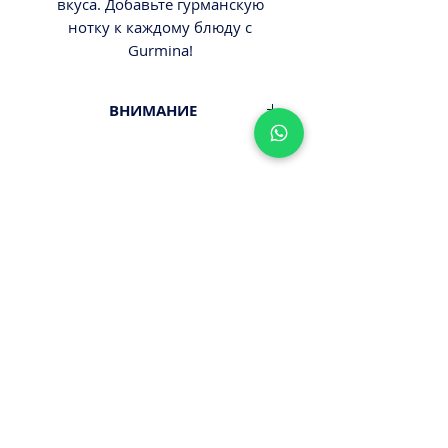
вкуса. Добавьте гурманскую
нотку к каждому блюду с
Gurmina!
ВНИМАНИЕ
Вес 20гр.
Минимальный заказ от 300ш.
Стоимость доставки - 29,9-
39,9ш.
Оплата наличными или картой
ПРИ ПОЛУЧЕНИИ ЗАКАЗА!