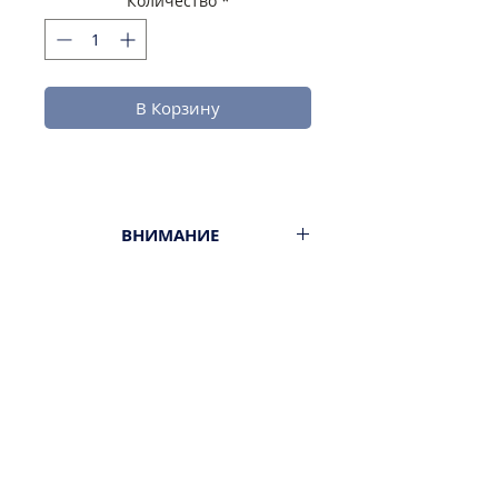
Количество
*
В Корзину
ВНИМАНИЕ
1л.
Минимальный заказ от 300ш.
Стоимость доставки - 29,9-
39,9ш.
Оплата наличными или картой
ПРИ ПОЛУЧЕНИИ ЗАКАЗА!