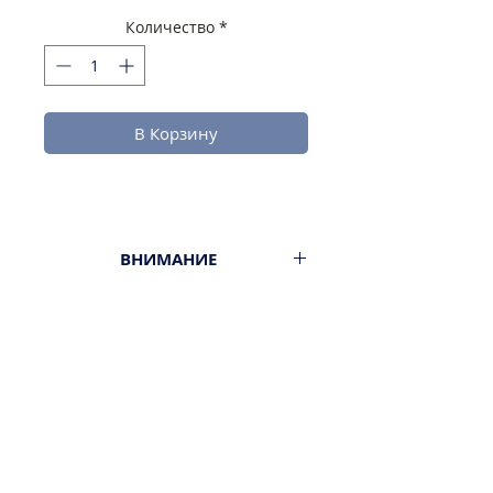
Количество
*
В Корзину
ВНИМАНИЕ
1л.
Минимальный заказ от 300ш.
Стоимость доставки - 29,9-
39,9ш.
Оплата наличными или картой
ПРИ ПОЛУЧЕНИИ ЗАКАЗА!