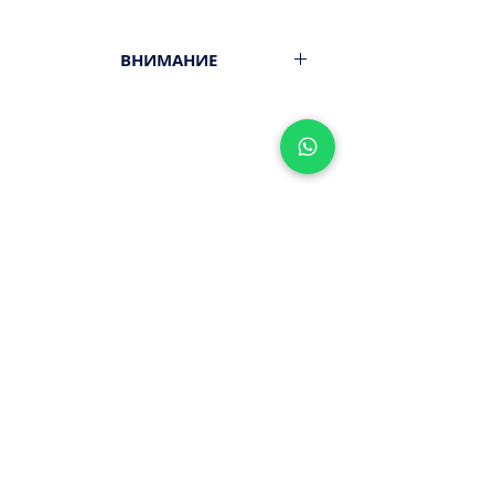
ВНИМАНИЕ
Вес 20гр.
Минимальный заказ от 300ш.
Стоимость доставки - 29,9-
39,9ш.
Оплата наличными или картой
ПРИ ПОЛУЧЕНИИ ЗАКАЗА!