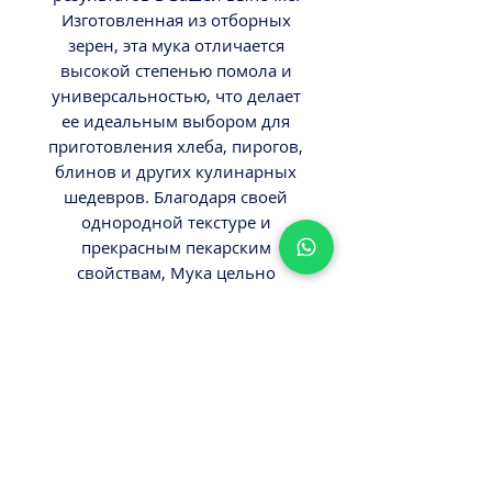
Изготовленная из отборных
зерен, эта мука отличается
высокой степенью помола и
универсальностью, что делает
ее идеальным выбором для
приготовления хлеба, пирогов,
блинов и других кулинарных
шедевров. Благодаря своей
однородной текстуре и
прекрасным пекарским
свойствам, Мука цельно
зерновая Кудесница помогает
создавать вкусные и
воздушные блюда. Доверьтесь
качеству "Кудесница" и
наслаждайтесь успехом на
кухне!
ВНИМАНИЕ