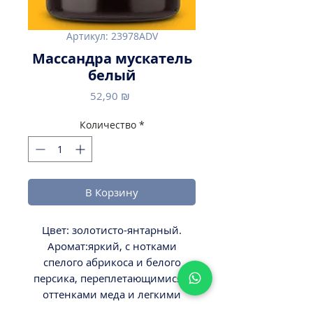
Артикул: 23978ADV
Массандра мускатель
белый
Цена
52,90 ₪
Количество
*
В Корзину
Цвет: золотисто-янтарный.
Аромат:яркий, с нотками
спелого абрикоса и белого
персика, переплетающимися с
оттенками меда и легкими
нюансами цветов акации и