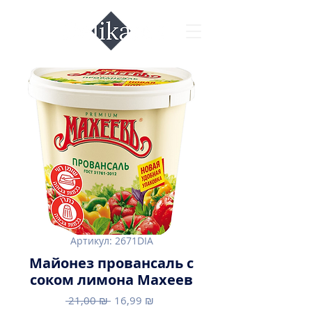
Артикул: 2671DIA
Майонез провансаль с
соком лимона Махеев
Обычная
Спеццена
 21,00 ₪ 
16,99 ₪
цена