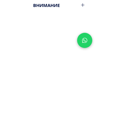
ВНИМАНИЕ
Вес 800гр.
Минимальный заказ от 300ш.
Стоимость доставки - 29,9-
39,9ш.
Оплата наличными или картой
ПРИ ПОЛУЧЕНИИ ЗАКАЗА!