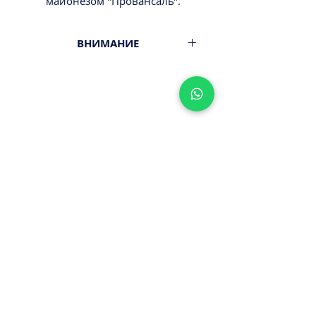
майонезом "Провансаль".
ВНИМАНИЕ
Вес 800гр.
Минимальный заказ от 300ш.
Стоимость доставки - 29,9-
39,9ш.
Оплата наличными или картой
ПРИ ПОЛУЧЕНИИ ЗАКАЗА!