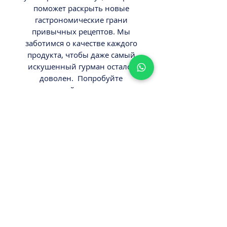
поможет раскрыть новые
гастрономические грани
привычных рецептов. Мы
заботимся о качестве каждого
продукта, чтобы даже самый
искушенный гурман остался
доволен. Попробуйте
настоящий вкус экзотики
вместе с нашим ассортиментом
деликатесов со всего мира.
ВНИМАНИЕ
Вес 230гр.
Минимальный заказ от 300ш.
Стоимость доставки - 29,9-
39,9ш.
Оплата наличными или картой
ПРИ ПОЛУЧЕНИИ ЗАКАЗА!