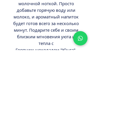
молочной ноткой. Просто
добавьте горячую воду или
молоко, и ароматный напиток
будет готов всего за несколько
минут. Подарите себе и своим
близким мгновения уюта и
тепла с
Горячим шоколадом "Юнга",
которое подходит как для
завтраков, так и для вечерних
посиделок!
ВНИМАНИЕ
Вес 180гр.
Минимальный заказ от 300ш.
Стоимость доставки - 29,9-
39,9ш.
Оплата наличными или картой