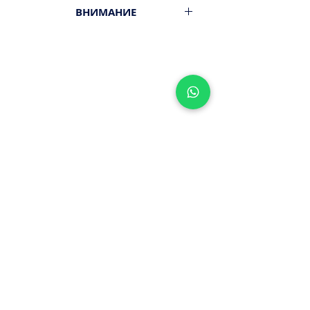
ВНИМАНИЕ
Вес 360гр.
Товар замороженый.
Минимальный заказ от 300ш.
Стоимость доставки - 29,9-
39,9ш.
Оплата наличными или картой
ПРИ ПОЛУЧЕНИИ ЗАКАЗА!