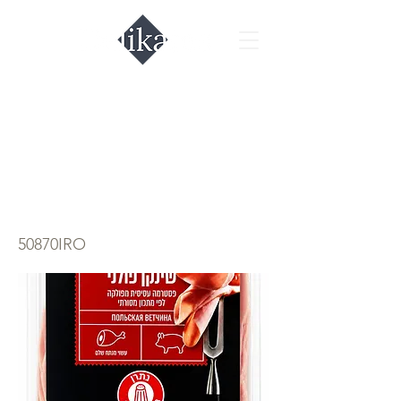
Шинка польская
нарезка Мизра
170гр
50870IRO