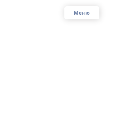
Меню
По
то