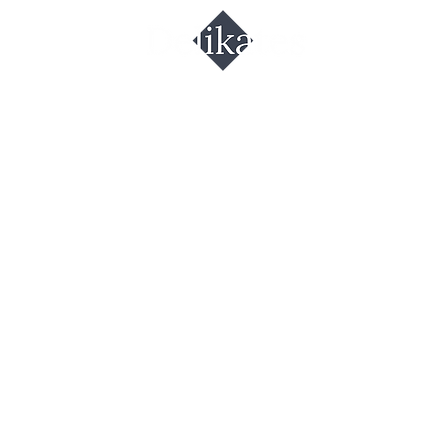
мидоры в
матном соке