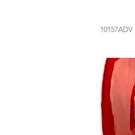
Wi
10157ADV