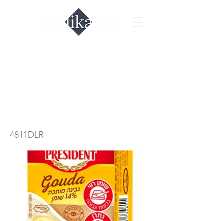
Плавленый сыр
гауда President
14%, 70гр.
4811DLR