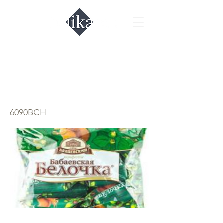
Конфеты Белочка
"Бабаевский"
6090BCH